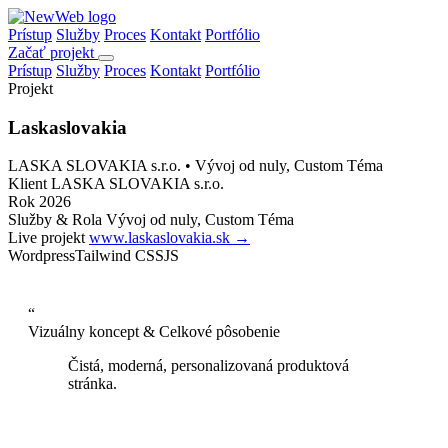
Prístup
Služby
Proces
Kontakt
Portfólio
Začať projekt
Prístup
Služby
Proces
Kontakt
Portfólio
Projekt
Laskaslovakia
LASKA SLOVAKIA s.r.o. • Vývoj od nuly, Custom Téma
Klient
LASKA SLOVAKIA s.r.o.
Rok
2026
Služby & Rola
Vývoj od nuly, Custom Téma
Live projekt
www.laskaslovakia.sk →
Wordpress
Tailwind CSS
JS
“
Vizuálny koncept & Celkové pôsobenie
Čistá, moderná, personalizovaná produktová
stránka.