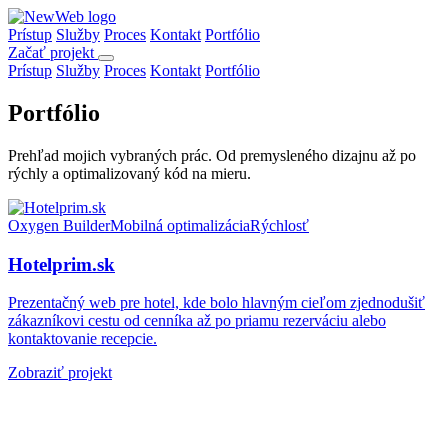
Prístup
Služby
Proces
Kontakt
Portfólio
Začať projekt
Prístup
Služby
Proces
Kontakt
Portfólio
Portfólio
Prehľad mojich vybraných prác. Od premysleného dizajnu až po
rýchly a optimalizovaný kód na mieru.
Oxygen Builder
Mobilná optimalizácia
Rýchlosť
Hotelprim.sk
Prezentačný web pre hotel, kde bolo hlavným cieľom zjednodušiť
zákazníkovi cestu od cenníka až po priamu rezerváciu alebo
kontaktovanie recepcie.
Zobraziť projekt